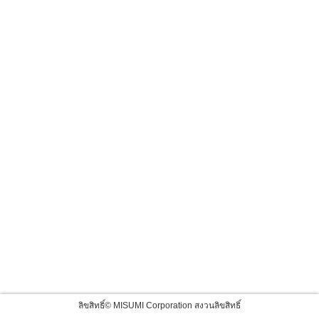
ลิขสิทธิ์© MISUMI Corporation สงวนลิขสิทธิ์