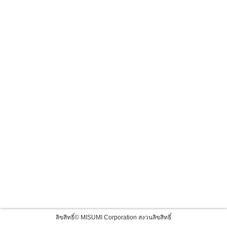
ลิขสิทธิ์© MISUMI Corporation สงวนลิขสิทธิ์