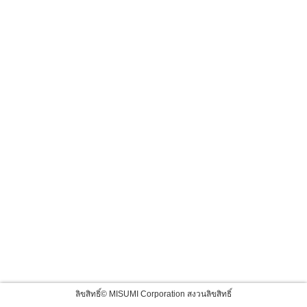
ลิขสิทธิ์© MISUMI Corporation สงวนลิขสิทธิ์