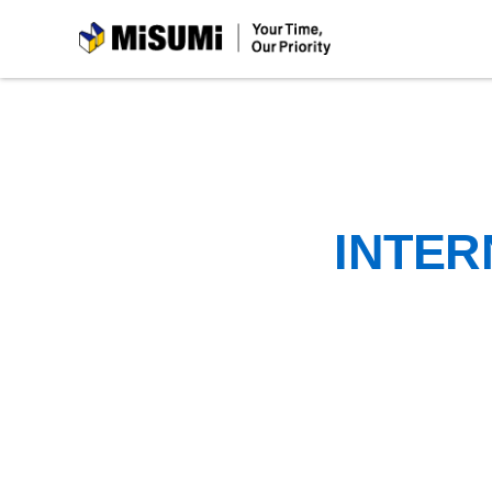
MiSUMi
INTER