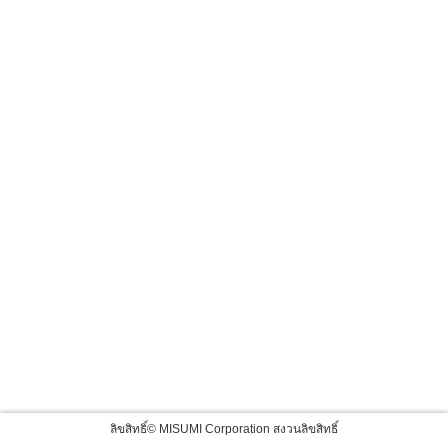
ลิขสิทธิ์© MISUMI Corporation สงวนลิขสิทธิ์