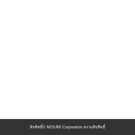
ลิขสิทธิ์© MISUMI Corporation สงวนลิขสิทธิ์