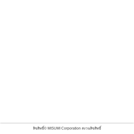
ลิขสิทธิ์© MISUMI Corporation สงวนลิขสิทธิ์