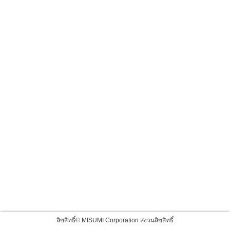
ลิขสิทธิ์© MISUMI Corporation สงวนลิขสิทธิ์