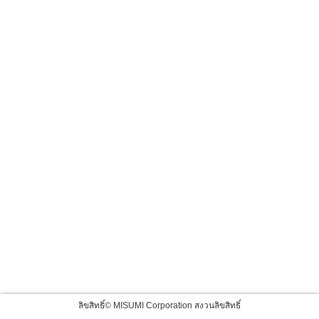
ลิขสิทธิ์© MISUMI Corporation สงวนลิขสิทธิ์