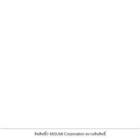
ลิขสิทธิ์© MISUMI Corporation สงวนลิขสิทธิ์