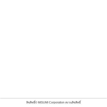
ลิขสิทธิ์© MISUMI Corporation สงวนลิขสิทธิ์