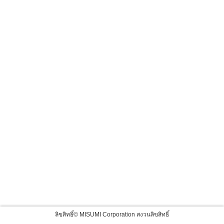
ลิขสิทธิ์© MISUMI Corporation สงวนลิขสิทธิ์