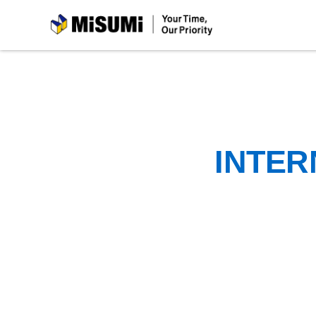
MiSUMi
INTER