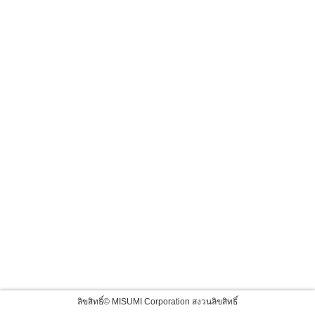
ลิขสิทธิ์© MISUMI Corporation สงวนลิขสิทธิ์