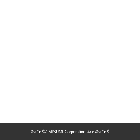
ลิขสิทธิ์© MISUMI Corporation สงวนลิขสิทธิ์