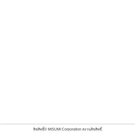
ลิขสิทธิ์© MISUMI Corporation สงวนลิขสิทธิ์