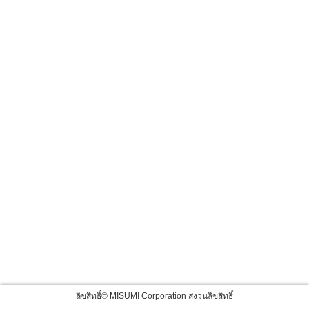
ลิขสิทธิ์© MISUMI Corporation สงวนลิขสิทธิ์