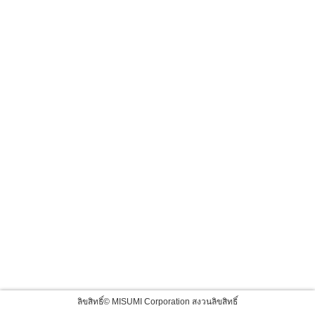
ลิขสิทธิ์© MISUMI Corporation สงวนลิขสิทธิ์