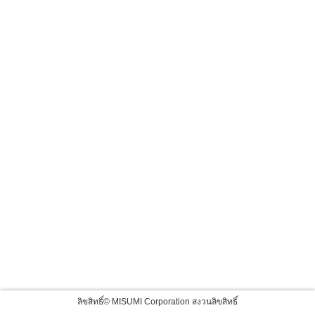
ลิขสิทธิ์© MISUMI Corporation สงวนลิขสิทธิ์