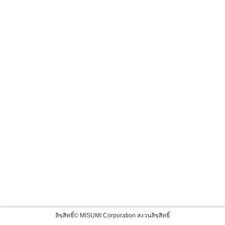
ลิขสิทธิ์© MISUMI Corporation สงวนลิขสิทธิ์