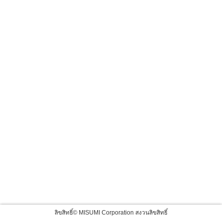
ลิขสิทธิ์© MISUMI Corporation สงวนลิขสิทธิ์