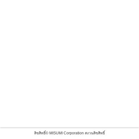
ลิขสิทธิ์© MISUMI Corporation สงวนลิขสิทธิ์