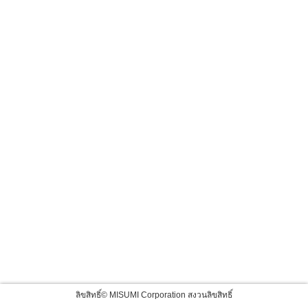
ลิขสิทธิ์© MISUMI Corporation สงวนลิขสิทธิ์