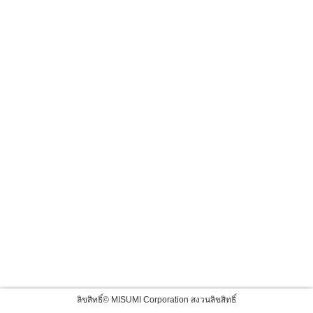
ลิขสิทธิ์© MISUMI Corporation สงวนลิขสิทธิ์