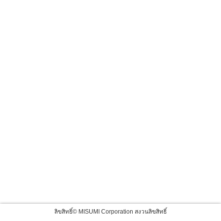
ลิขสิทธิ์© MISUMI Corporation สงวนลิขสิทธิ์