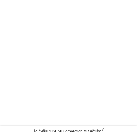
ลิขสิทธิ์© MISUMI Corporation สงวนลิขสิทธิ์