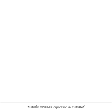
ลิขสิทธิ์© MISUMI Corporation สงวนลิขสิทธิ์