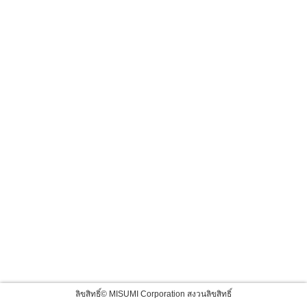
ลิขสิทธิ์© MISUMI Corporation สงวนลิขสิทธิ์