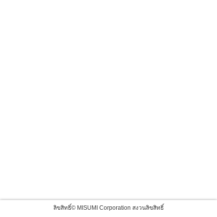
ลิขสิทธิ์© MISUMI Corporation สงวนลิขสิทธิ์