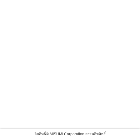
ลิขสิทธิ์© MISUMI Corporation สงวนลิขสิทธิ์