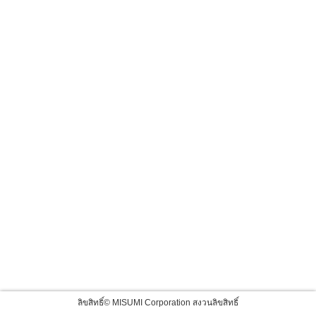
ลิขสิทธิ์© MISUMI Corporation สงวนลิขสิทธิ์