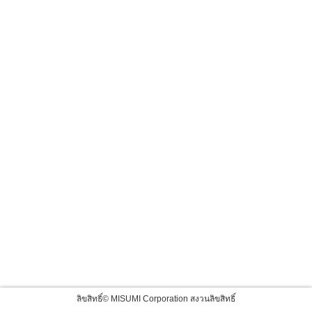
ลิขสิทธิ์© MISUMI Corporation สงวนลิขสิทธิ์