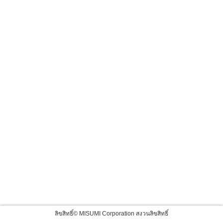
ลิขสิทธิ์© MISUMI Corporation สงวนลิขสิทธิ์