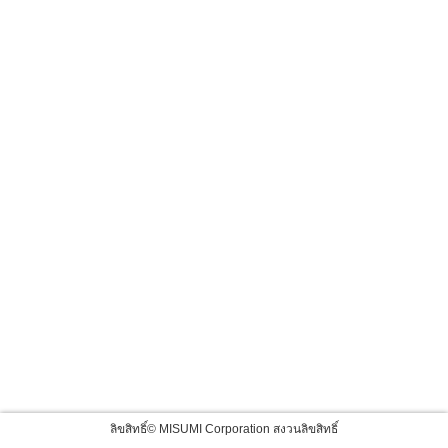
ลิขสิทธิ์© MISUMI Corporation สงวนลิขสิทธิ์