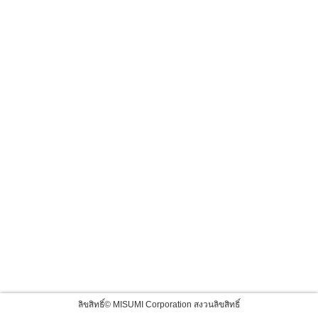
ลิขสิทธิ์© MISUMI Corporation สงวนลิขสิทธิ์