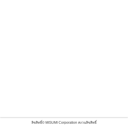
ลิขสิทธิ์© MISUMI Corporation สงวนลิขสิทธิ์