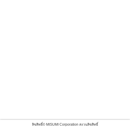
ลิขสิทธิ์© MISUMI Corporation สงวนลิขสิทธิ์