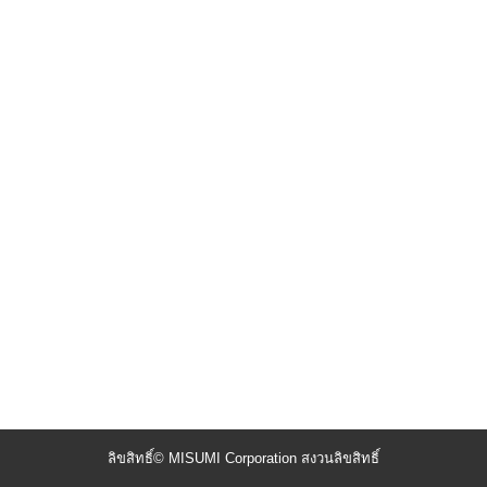
ลิขสิทธิ์© MISUMI Corporation สงวนลิขสิทธิ์