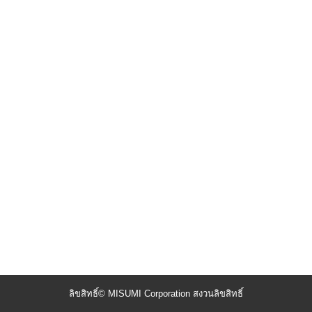
ลิขสิทธิ์© MISUMI Corporation สงวนลิขสิทธิ์