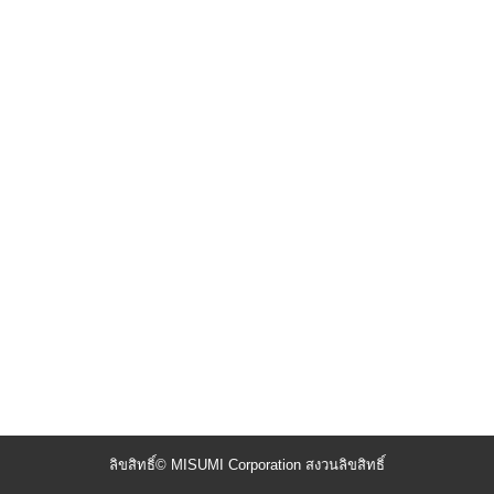
ลิขสิทธิ์© MISUMI Corporation สงวนลิขสิทธิ์