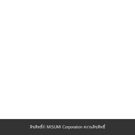
ลิขสิทธิ์© MISUMI Corporation สงวนลิขสิทธิ์