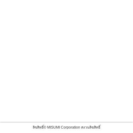
ลิขสิทธิ์© MISUMI Corporation สงวนลิขสิทธิ์