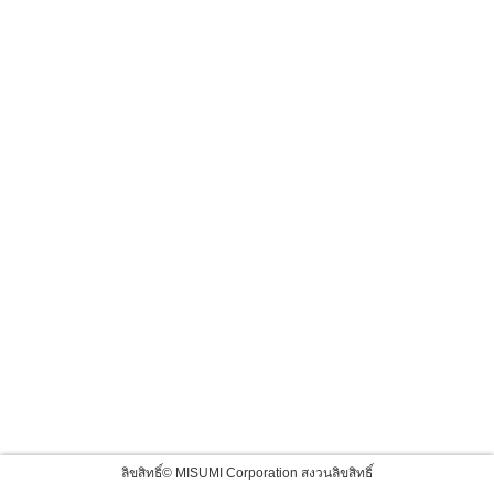
ลิขสิทธิ์© MISUMI Corporation สงวนลิขสิทธิ์