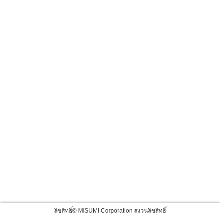
ลิขสิทธิ์© MISUMI Corporation สงวนลิขสิทธิ์