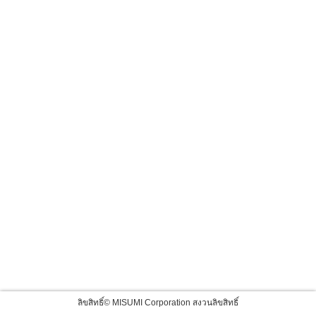
ลิขสิทธิ์© MISUMI Corporation สงวนลิขสิทธิ์