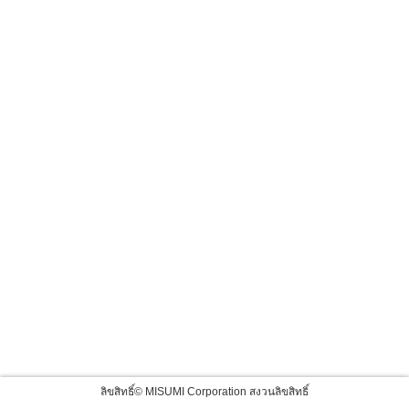
ลิขสิทธิ์© MISUMI Corporation สงวนลิขสิทธิ์