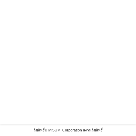
ลิขสิทธิ์© MISUMI Corporation สงวนลิขสิทธิ์