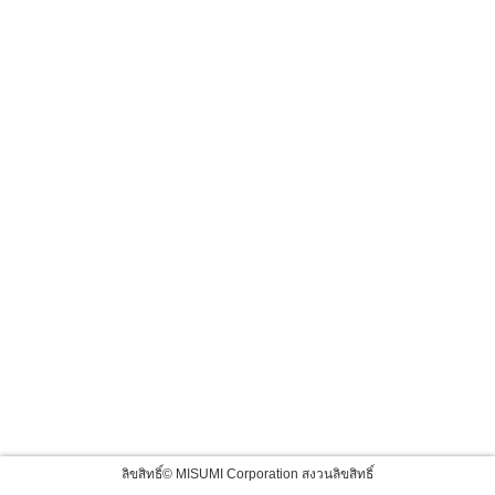
ลิขสิทธิ์© MISUMI Corporation สงวนลิขสิทธิ์