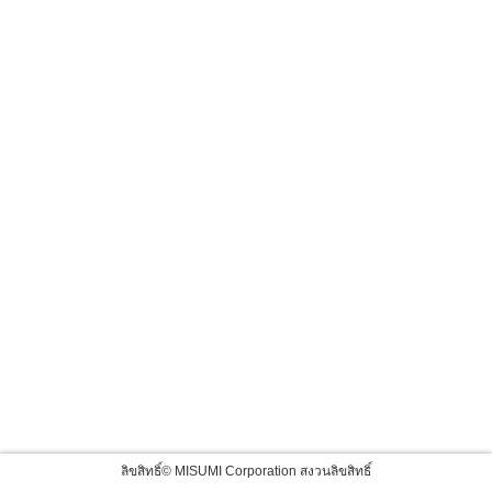
ลิขสิทธิ์© MISUMI Corporation สงวนลิขสิทธิ์