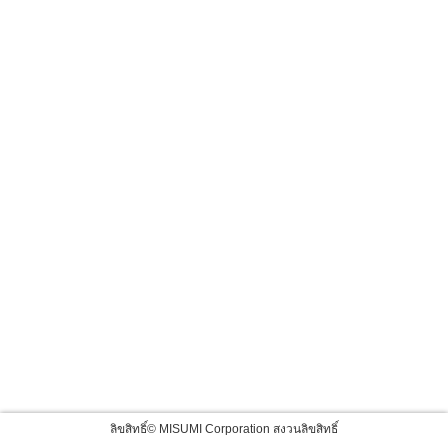
ลิขสิทธิ์© MISUMI Corporation สงวนลิขสิทธิ์